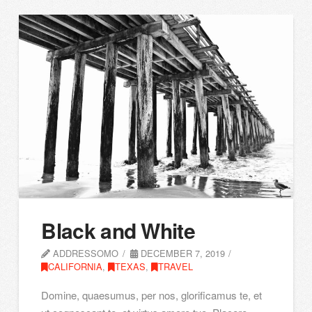
Black and White
ADDRESSOMO
DECEMBER 7, 2019
CALIFORNIA
,
TEXAS
,
TRAVEL
Domine, quaesumus, per nos, glorificamus te, et