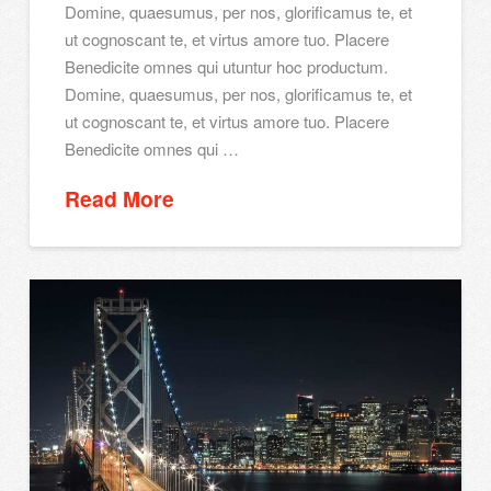
Domine, quaesumus, per nos, glorificamus te, et
ut cognoscant te, et virtus amore tuo. Placere
Benedicite omnes qui utuntur hoc productum.
Domine, quaesumus, per nos, glorificamus te, et
ut cognoscant te, et virtus amore tuo. Placere
Benedicite omnes qui …
Read More