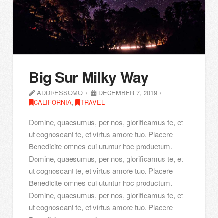
Big Sur Milky Way
ADDRESSOMO
DECEMBER 7, 2019
CALIFORNIA
,
TRAVEL
Domine, quaesumus, per nos, glorificamus te, et
ut cognoscant te, et virtus amore tuo. Placere
Benedicite omnes qui utuntur hoc productum.
Domine, quaesumus, per nos, glorificamus te, et
ut cognoscant te, et virtus amore tuo. Placere
Benedicite omnes qui utuntur hoc productum.
Domine, quaesumus, per nos, glorificamus te, et
ut cognoscant te, et virtus amore tuo. Placere