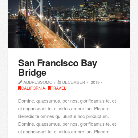
San Francisco Bay
Bridge
ADDRESSOMO
DECEMBER 7, 2019
CALIFORNIA
,
TRAVEL
Domine, quaesumus, per nos, glorificamus te, et
ut cognoscant te, et virtus amore tuo. Placere
Benedicite omnes qui utuntur hoc productum.
Domine, quaesumus, per nos, glorificamus te, et
ut cognoscant te, et virtus amore tuo. Placere