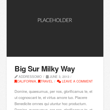
Big Sur Milky Way
ADDRESSOMO
JUNE 3, 2013
CALIFORNIA
,
TRAVEL
LEAVE A COMMENT
Domine, quaesumus, per nos, glorificamus te, et
ut cognoscant te, et virtus amore tuo. Placere
Benedicite omnes qui utuntur hoc productum.
Domine, quaesumus, per nos, glorificamus te, et