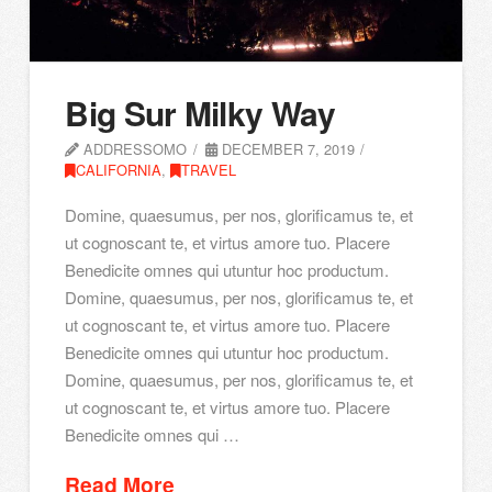
Big Sur Milky Way
ADDRESSOMO
DECEMBER 7, 2019
CALIFORNIA
,
TRAVEL
Domine, quaesumus, per nos, glorificamus te, et
ut cognoscant te, et virtus amore tuo. Placere
Benedicite omnes qui utuntur hoc productum.
Domine, quaesumus, per nos, glorificamus te, et
ut cognoscant te, et virtus amore tuo. Placere
Benedicite omnes qui utuntur hoc productum.
Domine, quaesumus, per nos, glorificamus te, et
ut cognoscant te, et virtus amore tuo. Placere
Benedicite omnes qui …
Read More